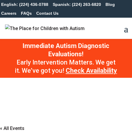
English: (224) 436-0788
Spanish: (224) 263-6820
Blog
Careers
FAQs
Contact Us
Immediate Autism Diagnostic
Evaluations!
Early Intervention Matters. We get
it. We’ve got you!
Check Availability
« All Events